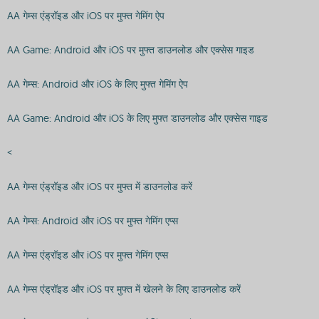
AA गेम्स एंड्रॉइड और iOS पर मुफ्त गेमिंग ऐप
AA Game: Android और iOS पर मुफ्त डाउनलोड और एक्सेस गाइड
AA गेम्स: Android और iOS के लिए मुफ्त गेमिंग ऐप
AA Game: Android और iOS के लिए मुफ्त डाउनलोड और एक्सेस गाइड
<
AA गेम्स एंड्रॉइड और iOS पर मुफ्त में डाउनलोड करें
AA गेम्स: Android और iOS पर मुफ्त गेमिंग एप्स
AA गेम्स एंड्रॉइड और iOS पर मुफ्त गेमिंग एप्स
AA गेम्स एंड्रॉइड और iOS पर मुफ्त में खेलने के लिए डाउनलोड करें