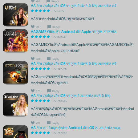
961
Reply
AA गेम्स एंड्रॉइड और iOS पर मुफ्त में खेलने के लिए डाउनलोड करें
1771139271
AAगेम्स:AndroidऔरiOSपरमुफ्तमेंडाउनलोडकरें
207
Reply
AAGAME Offic ऐप: Android और Apple पर मुफ्त डाउनलोड
1771526341
AAGAMEOfficऐप:AndroidऔरAppleपरडाउनलोडकरेंAAGAMEOfficऐप:
AndroidऔरAppleपरडाउनलोडकरें
170
Reply
AA गेम्स एंड्रॉइड और iOS पर मुफ्त में खेलने के लिए डाउनलोड करें
1771747225
AAGameएप्पडाउनलोड:AndroidऔरiOSकेलिएमुफ्तगेमिंगप्लेटफॉर्मAAगेम्सऐप:
AndroidऔरiOSपरमुफ्तगेम
675
Reply
AA गेम्स एंड्रॉइड और iOS पर मुफ्त में डाउनलोड करने के लिए
1771766333
AAगेम्सएंड्रॉइडऔरiOSपरमुफ्तमेंडाउनलोडकरेंAAGameडाउनलोडकरें:Androi
dऔरiOSकेलिएमुफ्तगेमिंगऐ
701
Reply
AA गेम्स का मोबाइल ऐक्सेस: Android और iOS ऐप डाउनलोड गाइड
1771767062