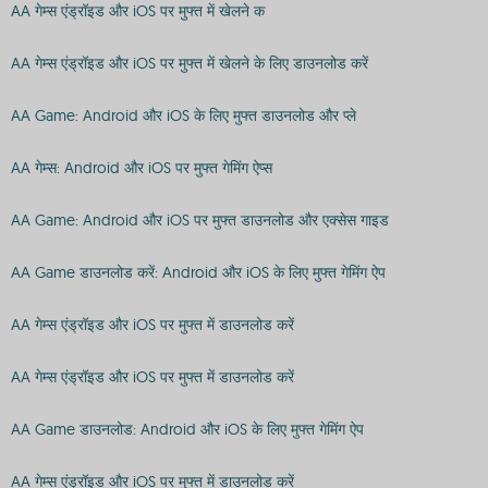
AA गेम्स एंड्रॉइड और iOS पर मुफ्त में खेलने क
AA गेम्स एंड्रॉइड और iOS पर मुफ्त में खेलने के लिए डाउनलोड करें
AA Game: Android और iOS के लिए मुफ्त डाउनलोड और प्ले
AA गेम्स: Android और iOS पर मुफ्त गेमिंग ऐप्स
AA Game: Android और iOS पर मुफ्त डाउनलोड और एक्सेस गाइड
AA Game डाउनलोड करें: Android और iOS के लिए मुफ्त गेमिंग ऐप
AA गेम्स एंड्रॉइड और iOS पर मुफ्त में डाउनलोड करें
AA गेम्स एंड्रॉइड और iOS पर मुफ्त में डाउनलोड करें
AA Game डाउनलोड: Android और iOS के लिए मुफ्त गेमिंग ऐप
AA गेम्स एंड्रॉइड और iOS पर मुफ्त में डाउनलोड करें