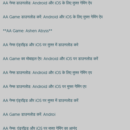
AA गेम्स डाउनलोड: Android और iOS के लिए मुफ्त गेमिंग ऐप
AA Game डाउनलोड करें: Android और iOS के लिए मुफ्त गेमिंग ऐप
**AA Game: Ashen Abyss**
AA गेम्स एंड्रॉइड और iOS पर मुफ्त में डाउनलोड करे
AA Game का मोबाइल ऐप: Android और iOS पर डाउनलोड करें
AA गेम्स डाउनलोड: Android और iOS के लिए मुफ्त गेमिंग एप
AA गेम्स डाउनलोड: Android और iOS पर मुफ्त गेमिंग एप
AA गेम्स एंड्रॉइड और iOS पर मुफ्त में डाउनलोड करें
AA Game डाउनलोड करें: Androi
AA गेम्स: एंड्रॉइड और iOS पर मुफ्त गेमिंग का आनंद