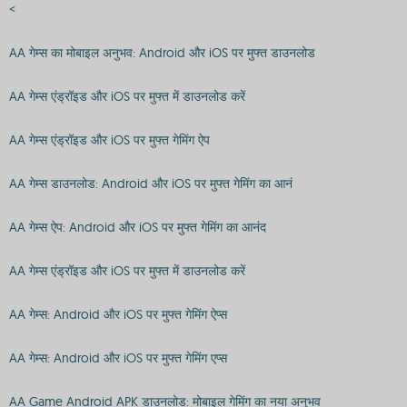
<
AA गेम्स का मोबाइल अनुभव: Android और iOS पर मुफ्त डाउनलोड
AA गेम्स एंड्रॉइड और iOS पर मुफ्त में डाउनलोड करें
AA गेम्स एंड्रॉइड और iOS पर मुफ्त गेमिंग ऐप
AA गेम्स डाउनलोड: Android और iOS पर मुफ्त गेमिंग का आनं
AA गेम्स ऐप: Android और iOS पर मुफ्त गेमिंग का आनंद
AA गेम्स एंड्रॉइड और iOS पर मुफ्त में डाउनलोड करें
AA गेम्स: Android और iOS पर मुफ्त गेमिंग ऐप्स
AA गेम्स: Android और iOS पर मुफ्त गेमिंग एप्स
AA Game Android APK डाउनलोड: मोबाइल गेमिंग का नया अनुभव