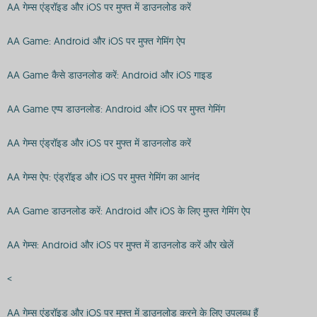
AA गेम्स एंड्रॉइड और iOS पर मुफ्त में डाउनलोड करें
AA Game: Android और iOS पर मुफ्त गेमिंग ऐप
AA Game कैसे डाउनलोड करें: Android और iOS गाइड
AA Game एप्प डाउनलोड: Android और iOS पर मुफ्त गेमिंग
AA गेम्स एंड्रॉइड और iOS पर मुफ्त में डाउनलोड करें
AA गेम्स ऐप: एंड्रॉइड और iOS पर मुफ्त गेमिंग का आनंद
AA Game डाउनलोड करें: Android और iOS के लिए मुफ्त गेमिंग ऐप
AA गेम्स: Android और iOS पर मुफ्त में डाउनलोड करें और खेलें
<
AA गेम्स एंड्रॉइड और iOS पर मुफ्त में डाउनलोड करने के लिए उपलब्ध हैं