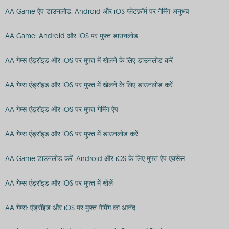
AA Game ऐप डाउनलोड: Android और iOS प्लेटफ़ॉर्म पर गेमिंग अनुभव
AA Game: Android और iOS पर मुफ्त डाउनलोड
AA गेम्स एंड्रॉइड और iOS पर मुफ्त में खेलने के लिए डाउनलोड करें
AA गेम्स एंड्रॉइड और iOS पर मुफ्त में खेलने के लिए डाउनलोड करें
AA गेम्स एंड्रॉइड और iOS पर मुफ्त गेमिंग ऐप
AA गेम्स एंड्रॉइड और iOS पर मुफ्त में डाउनलोड करें
AA Game डाउनलोड करें: Android और iOS के लिए मुफ्त ऐप एक्सेस
AA गेम्स एंड्रॉइड और iOS पर मुफ्त में खेलें
AA गेम्स: एंड्रॉइड और iOS पर मुफ्त गेमिंग का आनंद