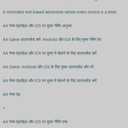
A minimalist text-based adventure where every choice is a letter.
AA गेम्स एंड्रॉइड और iOS पर मुफ्त गेमिंग अनुभव
AA Game डाउनलोड करें: Android और iOS के लिए मुफ्त गेमिंग ऐप
AA गेम्स एंड्रॉइड और iOS पर मुफ्त में खेलने के लिए डाउनलोड करें
AA Game: Android और iOS के लिए मुफ्त डाउनलोड और प्ले
AA गेम्स एंड्रॉइड और iOS पर मुफ्त में खेलने के लिए डाउनलोड करें
AA गेम्स एंड्
<
AA गेम्स एंड्रॉइड और iOS पर मुफ्त गेमिंग एप्स