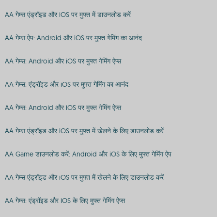
AA गेम्स एंड्रॉइड और iOS पर मुफ्त में डाउनलोड करें
AA गेम्स ऐप: Android और iOS पर मुफ्त गेमिंग का आनंद
AA गेम्स: Android और iOS पर मुफ्त गेमिंग ऐप्स
AA गेम्स: एंड्रॉइड और iOS पर मुफ्त गेमिंग का आनंद
AA गेम्स: Android और iOS पर मुफ्त गेमिंग ऐप्स
AA गेम्स एंड्रॉइड और iOS पर मुफ्त में खेलने के लिए डाउनलोड करें
AA Game डाउनलोड करें: Android और iOS के लिए मुफ्त गेमिंग ऐप
AA गेम्स एंड्रॉइड और iOS पर मुफ्त में खेलने के लिए डाउनलोड करें
AA गेम्स: एंड्रॉइड और iOS के लिए मुफ्त गेमिंग ऐप्स