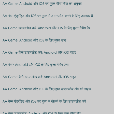
AA Game: Android और iOS पर मुफ्त गेमिंग ऐप्स का अनुभव
AA गेम्स एंड्रॉइड और iOS पर मुफ्त में डाउनलोड करने के लिए उपलब्ध हैं
AA Game डाउनलोड करें: Android और iOS के लिए मुफ्त गेमिंग ऐप
AA Game: Android और iOS के लिए मुफ्त डाउ
AA Game कैसे डाउनलोड करें: Android और iOS गाइड
AA गेम्स: Android और iOS के लिए मुफ्त गेमिंग ऐप्स
AA Game कैसे डाउनलोड करें: Android और iOS गाइड
AA Game: Android और iOS के लिए मुफ्त डाउनलोड और प्ले गाइड
AA गेम्स एंड्रॉइड और iOS पर मुफ्त में खेलने के लिए डाउनलोड करें
AA गेम्स डाउनलोड: Android और iOS के लिए मुफ्त गेमिंग ऐप