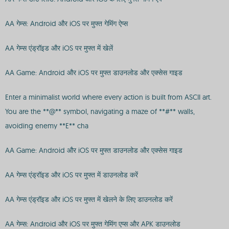
AA गेम्स: Android और iOS पर मुफ्त गेमिंग ऐप्स
AA गेम्स एंड्रॉइड और iOS पर मुफ्त में खेलें
AA Game: Android और iOS पर मुफ्त डाउनलोड और एक्सेस गाइड
Enter a minimalist world where every action is built from ASCII art.
You are the **@** symbol, navigating a maze of **#** walls,
avoiding enemy **E** cha
AA Game: Android और iOS पर मुफ्त डाउनलोड और एक्सेस गाइड
AA गेम्स एंड्रॉइड और iOS पर मुफ्त में डाउनलोड करें
AA गेम्स एंड्रॉइड और iOS पर मुफ्त में खेलने के लिए डाउनलोड करें
AA गेम्स: Android और iOS पर मुफ्त गेमिंग एप्स और APK डाउनलोड