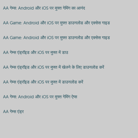
AA गेम्स: Android और iOS पर मुफ्त गेमिंग का आनंद
AA Game: Android और iOS पर मुफ्त डाउनलोड और एक्सेस गाइड
AA Game: Android और iOS पर मुफ्त डाउनलोड और एक्सेस गाइड
AA गेम्स एंड्रॉइड और iOS पर मुफ्त में डाउ
AA गेम्स एंड्रॉइड और iOS पर मुफ्त में खेलने के लिए डाउनलोड करें
AA गेम्स एंड्रॉइड और iOS पर मुफ्त में डाउनलोड करें
AA गेम्स: Android और iOS पर मुफ्त गेमिंग ऐप्स
AA गेम्स एंड्र