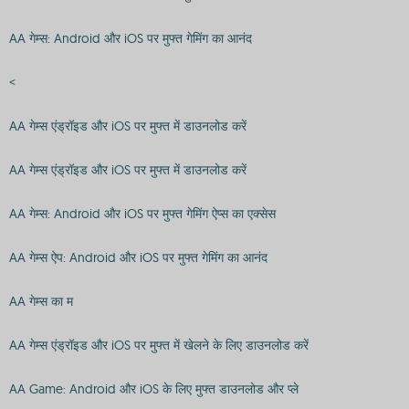
AA गेम्स: Android और iOS पर मुफ्त गेमिंग का आनंद
<
AA गेम्स एंड्रॉइड और iOS पर मुफ्त में डाउनलोड करें
AA गेम्स एंड्रॉइड और iOS पर मुफ्त में डाउनलोड करें
AA गेम्स: Android और iOS पर मुफ्त गेमिंग ऐप्स का एक्सेस
AA गेम्स ऐप: Android और iOS पर मुफ्त गेमिंग का आनंद
AA गेम्स का म
AA गेम्स एंड्रॉइड और iOS पर मुफ्त में खेलने के लिए डाउनलोड करें
AA Game: Android और iOS के लिए मुफ्त डाउनलोड और प्ले