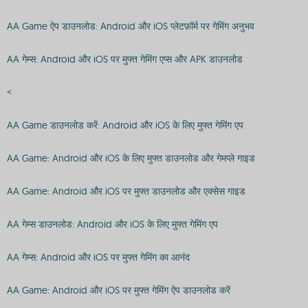
AA Game ऐप डाउनलोड: Android और iOS प्लेटफ़ॉर्म पर गेमिंग अनुभव
AA गेम्स: Android और iOS पर मुफ्त गेमिंग एप्स और APK डाउनलोड
<
AA Game डाउनलोड करें: Android और iOS के लिए मुफ्त गेमिंग एप
AA Game: Android और iOS के लिए मुफ्त डाउनलोड और गेमप्ले गाइड
AA Game: Android और iOS पर मुफ्त डाउनलोड और एक्सेस गाइड
AA गेम्स डाउनलोड: Android और iOS के लिए मुफ्त गेमिंग एप
AA गेम्स: Android और iOS पर मुफ्त गेमिंग का आनंद
AA Game: Android और iOS पर मुफ्त गेमिंग ऐप डाउनलोड करें