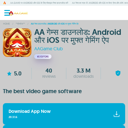
AA.GAME पर ANDROID और IOS के लिए मोबाइल गेम्स डाउनलोड करें
AA गेम्स का मज़ा लें: ANDROID और IOS पर बेस्ट ऐप्स और APK डा
HOME
/
**होमपेज**
/
AA गेम्स डाउनलोड: ANDROID और IOS पर मुफ्त गेमिंग ऐप
AA गेम्स डाउनलोड: Android
और iOS पर मुफ्त गेमिंग ऐप
AAGame Club
#2
EDITORS
40
3.3 M
5.0
reviews
downloads
The best video game software
Download App Now
20.3.1.6