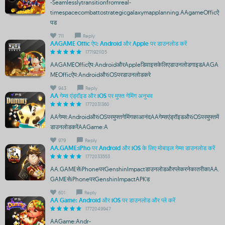
-Seamlesslytransitionfromreal-
timespacecombattostrategicgalaxymapplanning.AAgameOfficऐ
पड
711
Reply
AAGAME Offic ऐप: Android और Apple पर डाउनलोड करें
1771921105
AAGAMEOfficऐप:AndroidऔरAppleडिवाइसकेलिएडाउनलोडगाइडAAGA
MEOfficऐप:AndroidऔरiOSपरडाउनलोडकरे
943
Reply
AA गेम्स एंड्रॉइड और iOS पर मुफ्त गेमिंग अनुभव
1772031360
AAगेम्स:AndroidऔरiOSपरमुफ्तगेमिंगकाआनंदAAगेम्सएंड्रॉइडऔरiOSपरमुफ्तमें
डाउनलोडकरेंAAGame:A
979
Reply
AA.GAME:iPho पर Android और iOS के लिए मोबाइल गेम्स डाउनलोड करें
1772033553
AA.GAMEसेiPhoneपरGenshinImpactडाउनलोडऔरप्लेकरनेकातरीकाAA.
GAMEसेiPhoneपरGenshinImpactAPKड
601
Reply
AA Game: Android और iOS पर डाउनलोड और प्ले करें
1772049947
AAGame:Andr-