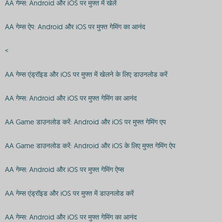
AA गेम्स: Android और iOS पर मुफ्त में खेलें
AA गेम्स ऐप: Android और iOS पर मुफ्त गेमिंग का आनंद
<
AA गेम्स एंड्रॉइड और iOS पर मुफ्त में खेलने के लिए डाउनलोड करें
AA गेम्स: Android और iOS पर मुफ्त गेमिंग का आनंद
AA Game डाउनलोड करें: Android और iOS पर मुफ्त गेमिंग एप
AA Game डाउनलोड करें: Android और iOS के लिए मुफ्त गेमिंग ऐप
AA गेम्स: Android और iOS पर मुफ्त गेमिंग ऐप्स
AA गेम्स एंड्रॉइड और iOS पर मुफ्त में डाउनलोड करें
AA गेम्स: Android और iOS पर मुफ्त गेमिंग का आनंद