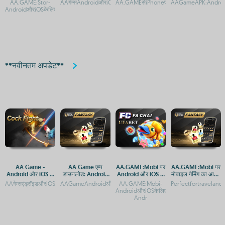
AA.GAME:Stor-
AAगेम्सAndroidऔरiOSकेलिएडाउनलोडगाइड**CoreConcept:**
AA.GAMEसेiPhoneपरGenshinImpactAPKडा
AAGameAPK:Android
लिए गाइड
करें
AndroidऔरiOSकेलिएआधिकारिकऐपडाउनलोडकरेंAA.GAMEपरStorऐपडाउनलोडकरें:Androidऔरi
**नवीनतम अपडेट**
AA Game -
AA Game एप्प
AA.GAME:Mobi पर
AA.GAME:Mobi पर
Android और iOS के
डाउनलोड: Android
Android और iOS के
मोबाइल गेमिंग का आनंद
लिए मुफ्त डाउनलोड
और iOS पर मुफ्त गेमिंग
लिए मोबाइल गेम्स
लें - Android और
AAगेम्सएंड्रॉइडऔरiOSपरमुफ्तमेंडाउनलोडकरेंAAगेम्सडाउनलोडकरें:AndroidऔरiOSकेलिएमुफ्तगेमिंग
AAGameAndroidऔरiOSकेलिएमुफ्तडाउनलोडAAGame:AndroidऔरiOS
AA.GAME:Mobi-
Perfectfortravelan
डाउनलोड करें
iOS के लिए एक्सेस करें
AndroidऔरiOSकेलिएमोबाइलगेमिंगप्लेटफ़ॉर्मAA
Andr