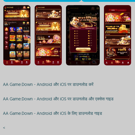
AA Game:Down - Android और iOS पर डाउनलोड करें
AA Game:Down - Android और iOS पर डाउनलोड और एक्सेस गाइड
AA Game:Down - Android और iOS के लिए डाउनलोड गाइड
<