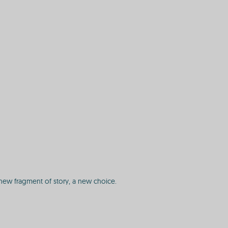
a new fragment of story, a new choice.