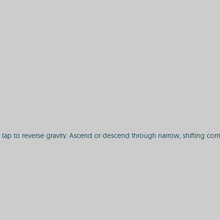
ol: tap to reverse gravity. Ascend or descend through narrow, shifting corr