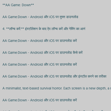
**AA Game: Down**
AA Game:Down - Android और iOS पर मुफ्त डाउनलोड
4. **लॉन्च करें:** इंस्टॉलेशन के बाद ऐप लॉन्च करें और गेमिंग का आनं
AA Game:Down - Android और iOS पर डाउनलोड करें
AA Game:Down - Android और iOS पर डाउनलोड कैसे करें
AA Game:Down - Android और iOS पर डाउनलोड करें
AA Game:Down - Android और iOS पर डाउनलोड और इंस्टॉल करने का तरीका
A minimalist, text-based survival horror. Each screen is a new depth, 
AA Game:Down - Android और iOS पर डाउनलोड करें