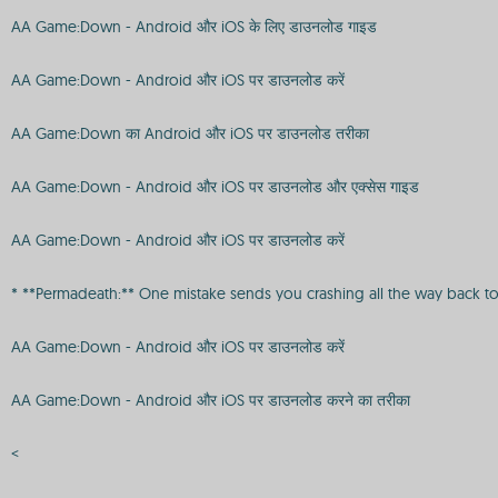
AA Game:Down - Android और iOS के लिए डाउनलोड गाइड
AA Game:Down - Android और iOS पर डाउनलोड करें
AA Game:Down का Android और iOS पर डाउनलोड तरीका
AA Game:Down - Android और iOS पर डाउनलोड और एक्सेस गाइड
AA Game:Down - Android और iOS पर डाउनलोड करें
* **Permadeath:** One mistake sends you crashing all the way back to t
AA Game:Down - Android और iOS पर डाउनलोड करें
AA Game:Down - Android और iOS पर डाउनलोड करने का तरीका
<