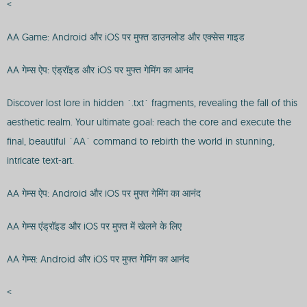
<
AA Game: Android और iOS पर मुफ्त डाउनलोड और एक्सेस गाइड
AA गेम्स ऐप: एंड्रॉइड और iOS पर मुफ्त गेमिंग का आनंद
Discover lost lore in hidden `.txt` fragments, revealing the fall of this
aesthetic realm. Your ultimate goal: reach the core and execute the
final, beautiful `AA` command to rebirth the world in stunning,
intricate text-art.
AA गेम्स ऐप: Android और iOS पर मुफ्त गेमिंग का आनंद
AA गेम्स एंड्रॉइड और iOS पर मुफ्त में खेलने के लिए
AA गेम्स: Android और iOS पर मुफ्त गेमिंग का आनंद
<