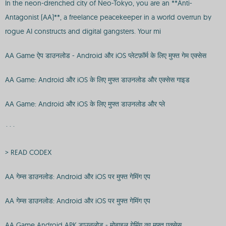
In the neon-drenched city of Neo-Tokyo, you are an **Anti-
Antagonist (AA)**, a freelance peacekeeper in a world overrun by
rogue AI constructs and digital gangsters. Your mi
AA Game ऐप डाउनलोड - Android और iOS प्लेटफ़ॉर्म के लिए मुफ्त गेम एक्सेस
AA Game: Android और iOS के लिए मुफ्त डाउनलोड और एक्सेस गाइड
AA Game: Android और iOS के लिए मुफ्त डाउनलोड और प्ले
```
> READ CODEX
AA गेम्स डाउनलोड: Android और iOS पर मुफ्त गेमिंग एप
AA गेम्स डाउनलोड: Android और iOS पर मुफ्त गेमिंग एप
AA Game Android APK डाउनलोड - मोबाइल गेमिंग का मुफ्त एक्सेस