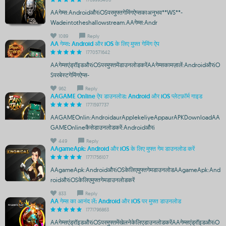
AAगेम्स:AndroidऔरiOSपरमुफ्तगेमिंगऐप्सकाअनुभव**WS**-
Wadeintotheshallowstream.AAगेम्स:Andr
1089
Reply
AA गेम्स: Android और iOS के लिए मुफ्त गेमिंग ऐप
1770571642
AAगेम्सएंड्रॉइडऔरiOSपरमुफ्तमेंडाउनलोडकरेंAAगेम्सकामज़ालें:AndroidऔरiO
Sपरबेस्टगेमिंगऐप्स-
962
Reply
AAGAME Online ऐप डाउनलोड: Android और iOS प्लेटफ़ॉर्म गाइड
1771597737
AAGAMEOnlin:AndroidaurApplekeliyeAppaurAPKDownloadAA
GAMEOnlineकैसेडाउनलोडकरें:Androidऔरi
449
Reply
AAgameApk: Android और iOS के लिए मुफ्त गेम डाउनलोड करें
1771756107
AAgameApk:AndroidऔरiOSकेलिएमुफ्तगेमडाउनलोडAAgameApk:And
roidऔरiOSकेलिएमुफ्तगेमडाउनलोडकरें
833
Reply
AA गेम्स का आनंद लें: Android और iOS पर मुफ्त डाउनलोड
1771796863
AAगेम्सएंड्रॉइडऔरiOSपरमुफ्तमेंखेलनेकेलिएडाउनलोडकरेंAAगेम्सएंड्रॉइडऔरiO