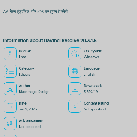
AA गेम्स एंड्रॉइड और iOS पर मुफ्त में खेले
Information about DaVinci Resolve 20.3.1.6
License
Op. System
Free
Windows
Category
Language
Editors
English
Author
Downloads
Blackmagic Design
3,250,119
Date
Content Rating
Jan 9, 2026
Not specified
Advertisement
Not specified