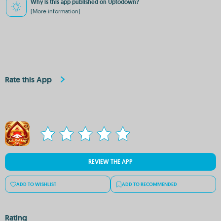
Why is this app published on Uptodown?
(More information)
Rate this App
REVIEW THE APP
ADD TO WISHLIST
ADD TO RECOMMENDED
Rating