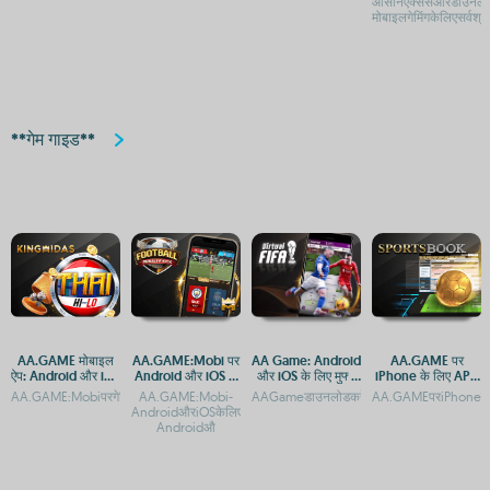
आसानएक्सेसऔरडाउनलो
मोबाइलगेमिंगकेलिएसर्वश्रेष्
**गेम गाइड**
AA.GAME मोबाइल
AA.GAME:Mobi पर
AA Game: Android
AA.GAME पर
ऐप: Android और iOS
Android और iOS के
और iOS के लिए मुफ्त
iPhone के लिए APK
पर आसान एक्सेस
लिए मोबाइल गेम्स
डाउनलोड और एक्सेस
डाउनलोड और गेम
AA.GAME:Mobiपरगेमिंगएप्सऔरAPKडाउनलोडकरें|AndroidऔरAppleप्लेटफ़ॉर्मAA.GAME:Mobiप
AA.GAME:Mobi-
AAGameडाउनलोडकरें:AndroidऔरiOSकेलिएमुफ्तगे
AA.GAMEपरiPhoneकेलि
डाउनलोड करें
गाइड
एक्सेस गाइड
AndroidऔरiOSकेलिएआसानएक्सेसऔरडाउनलोडAA.GAME:Mobiपरगेम्सड
Androidऔ