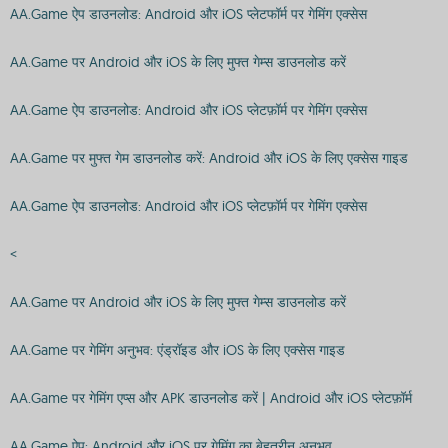
AA.Game ऐप डाउनलोड: Android और iOS प्लेटफॉर्म पर गेमिंग एक्सेस
AA.Game पर Android और iOS के लिए मुफ्त गेम्स डाउनलोड करें
AA.Game ऐप डाउनलोड: Android और iOS प्लेटफ़ॉर्म पर गेमिंग एक्सेस
AA.Game पर मुफ्त गेम डाउनलोड करें: Android और iOS के लिए एक्सेस गाइड
AA.Game ऐप डाउनलोड: Android और iOS प्लेटफ़ॉर्म पर गेमिंग एक्सेस
<
AA.Game पर Android और iOS के लिए मुफ्त गेम्स डाउनलोड करें
AA.Game पर गेमिंग अनुभव: एंड्रॉइड और iOS के लिए एक्सेस गाइड
AA.Game पर गेमिंग एप्स और APK डाउनलोड करें | Android और iOS प्लेटफ़ॉर्म
AA.Game ऐप: Android और iOS पर गेमिंग का बेहतरीन अनुभव