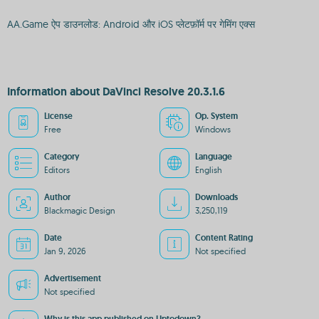
AA.Game ऐप डाउनलोड: Android और iOS प्लेटफ़ॉर्म पर गेमिंग एक्स
Information about DaVinci Resolve 20.3.1.6
License
Op. System
Free
Windows
Category
Language
Editors
English
Author
Downloads
Blackmagic Design
3,250,119
Date
Content Rating
Jan 9, 2026
Not specified
Advertisement
Not specified