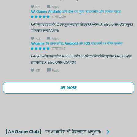
872
Reply
AA Game: Android और iOS पर मुफ्त डाउनलोड और एक्सेस गाइड
1771692994
AAगेम्सएंड्रॉइडऔरiOSपरमुफ्तमेंडाउनलोडकरेंAAगेम्स:AndroidऔरiOSपरमुफ्त
गेमिंगकाआनंदAAगेम्स:
736
Reply
AAgame ऐप डाउनलोड: Android और iOS प्लेटफ़ॉर्म पर गेमिंग एक्सेस
1771711345
AAgameऐपडाउनलोड:AndroidऔरiOSप्लेटफ़ॉर्मपरगेमिंगएक्सेसAAgameऐप
डाउनलोड:AndroidऔरiOSप्लेटफ़
437
Reply
SEE MORE
【AAGame Club】 पर आधारित नौ वेबसाइट अनुभाग: