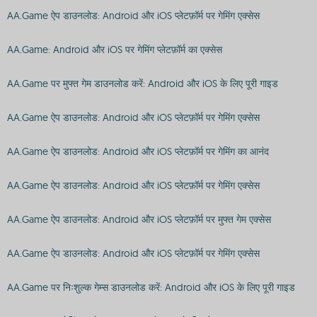
AA.Game ऐप डाउनलोड: Android और iOS प्लेटफ़ॉर्म पर गेमिंग एक्सेस
AA.Game: Android और iOS पर गेमिंग प्लेटफ़ॉर्म का एक्सेस
AA.Game पर मुफ्त गेम डाउनलोड करें: Android और iOS के लिए पूरी गाइड
AA.Game ऐप डाउनलोड: Android और iOS प्लेटफ़ॉर्म पर गेमिंग एक्सेस
AA.Game ऐप डाउनलोड: Android और iOS प्लेटफ़ॉर्म पर गेमिंग का आनंद
AA.Game ऐप डाउनलोड: Android और iOS प्लेटफ़ॉर्म पर गेमिंग एक्सेस
AA.Game ऐप डाउनलोड: Android और iOS प्लेटफ़ॉर्म पर मुफ्त गेम एक्सेस
AA.Game ऐप डाउनलोड: Android और iOS प्लेटफ़ॉर्म पर गेमिंग एक्सेस
AA.Game पर निःशुल्क गेम्स डाउनलोड करें: Android और iOS के लिए पूरी गाइड