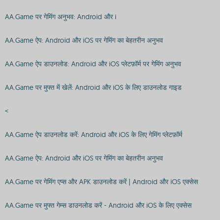
AA.Game पर गेमिंग अनुभव: Android और i
AA.Game ऐप: Android और iOS पर गेमिंग का बेहतरीन अनुभव
AA.Game ऐप डाउनलोड: Android और iOS प्लेटफ़ॉर्म पर गेमिंग अनुभव
AA.Game पर मुफ्त में खेलें: Android और iOS के लिए डाउनलोड गाइड
<
AA.Game ऐप डाउनलोड करें: Android और iOS के लिए गेमिंग प्लेटफ़ॉर्म
AA.Game ऐप: Android और iOS पर गेमिंग का बेहतरीन अनुभव
AA.Game पर गेमिंग एप्स और APK डाउनलोड करें | Android और iOS एक्सेस
AA.Game पर मुफ्त गेम्स डाउनलोड करें - Android और iOS के लिए एक्सेस