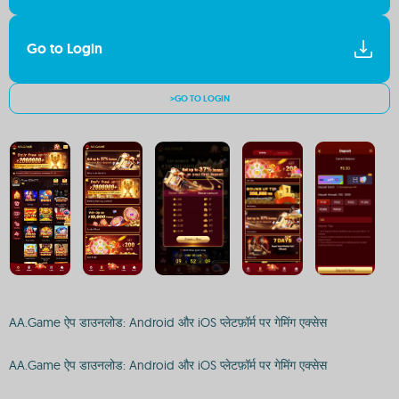
Go to Login
>GO TO LOGIN
AA.Game ऐप डाउनलोड: Android और iOS प्लेटफ़ॉर्म पर गेमिंग एक्सेस
AA.Game ऐप डाउनलोड: Android और iOS प्लेटफ़ॉर्म पर गेमिंग एक्सेस