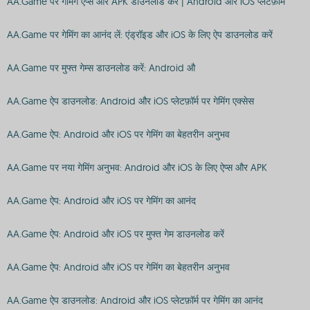
AA.Game पर गेमिंग एप्स और APK डाउनलोड करें | Android और iOS प्लेटफ़ॉर्म
AA.Game पर गेमिंग का आनंद लें: एंड्रॉइड और iOS के लिए ऐप डाउनलोड करें
AA.Game पर मुफ्त गेम्स डाउनलोड करें: Android औ
AA.Game ऐप डाउनलोड: Android और iOS प्लेटफ़ॉर्म पर गेमिंग एक्सेस
AA.Game ऐप: Android और iOS पर गेमिंग का बेहतरीन अनुभव
AA.Game पर नया गेमिंग अनुभव: Android और iOS के लिए ऐप्स और APK
AA.Game ऐप: Android और iOS पर गेमिंग का आनंद
AA.Game ऐप: Android और iOS पर मुफ्त गेम डाउनलोड करें
AA.Game ऐप: Android और iOS पर गेमिंग का बेहतरीन अनुभव
AA.Game ऐप डाउनलोड: Android और iOS प्लेटफ़ॉर्म पर गेमिंग का आनंद