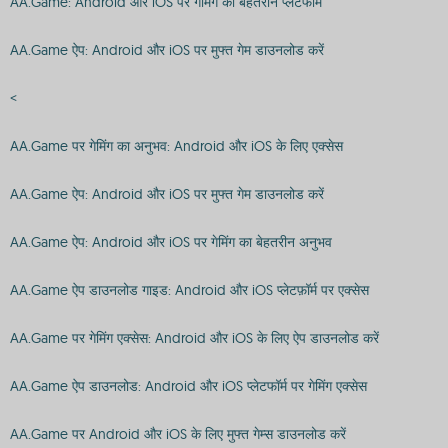
AA.Game: Android और iOS पर गेमिंग का बेहतरीन प्लेटफॉर्म
AA.Game ऐप: Android और iOS पर मुफ्त गेम डाउनलोड करें
<
AA.Game पर गेमिंग का अनुभव: Android और iOS के लिए एक्सेस
AA.Game ऐप: Android और iOS पर मुफ्त गेम डाउनलोड करें
AA.Game ऐप: Android और iOS पर गेमिंग का बेहतरीन अनुभव
AA.Game ऐप डाउनलोड गाइड: Android और iOS प्लेटफ़ॉर्म पर एक्सेस
AA.Game पर गेमिंग एक्सेस: Android और iOS के लिए ऐप डाउनलोड करें
AA.Game ऐप डाउनलोड: Android और iOS प्लेटफॉर्म पर गेमिंग एक्सेस
AA.Game पर Android और iOS के लिए मुफ्त गेम्स डाउनलोड करें