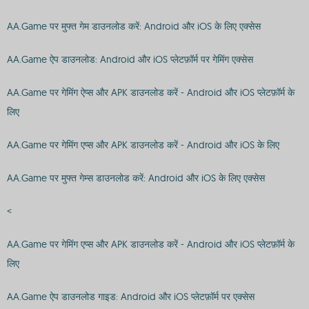
AA.Game पर मुफ्त गेम डाउनलोड करें: Android और iOS के लिए एक्सेस
AA.Game ऐप डाउनलोड: Android और iOS प्लेटफ़ॉर्म पर गेमिंग एक्सेस
AA.Game पर गेमिंग ऐप्स और APK डाउनलोड करें - Android और iOS प्लेटफ़ॉर्म के
लिए
AA.Game पर गेमिंग एप्स और APK डाउनलोड करें - Android और iOS के लिए
AA.Game पर मुफ्त गेम्स डाउनलोड करें: Android और iOS के लिए एक्सेस
<
AA.Game पर गेमिंग एप्स और APK डाउनलोड करें - Android और iOS प्लेटफ़ॉर्म के
लिए
AA.Game ऐप डाउनलोड गाइड: Android और iOS प्लेटफ़ॉर्म पर एक्सेस