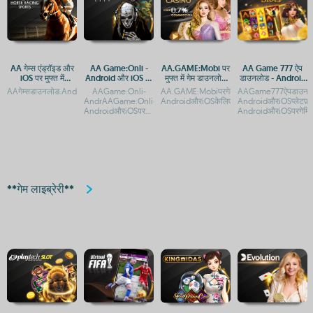
AA गेम्स एंड्रॉइड और
AA Game:Onli -
AA.GAME:Mobi पर
AA Game 777 ऐप
iOS पर मुफ्त में
Android और iOS पर
मुफ्त में गेम डाउनलोड
डाउनलोड - Android
डाउनलोड करने के लिए
मुफ्त डाउनलोड
करें - Android और
और iOS प्लेटफॉर्म पर
AAगेम्सडाउनलोड:AndroidऔरiOSकेलिएमुफ्तगेमिंगएपAAगेम्सएंड्रॉइडऔरiOSपरमुफ्तमेंडाउनलोडकरेंA
AAGame:Onli-
AA.GAME:Mobiपरगेम्सडाउनलोडकरें-
AAGame777ऐपडाउनल
उपलब्ध हैं
iOS के लिए एक्सेस
एक्सेस
AndrAAGame:Onli-
AndroidऔरiOSकेलिएएक्सेसAA.GAME:Mobiपरम
AndroidऔरiOSप्लेटफ़
AndroidऔरiOSपरडाउनलोडकरेंAAGame:Onli-
AndroidऔरiOSपरगेमिंग
AndroidऔरiOSपरमुफ्तगेमि
**गेम लाइब्रेरी**