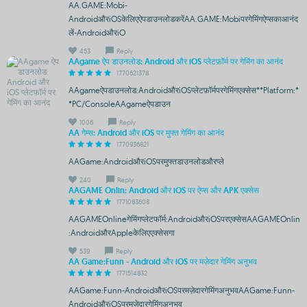
AA.GAME:Mobi-
AndroidऔरiOSकेलिएऐपडाउनलोडकरेंAA.GAME:Mobiपरगेमिंगऐप्सकाआनंद
लें-AndroidऔरiO
453
Reply
AAgame ऐप डाउनलोड: Android और iOS प्लेटफ़ॉर्म पर गेमिंग का आनंद
1770621378
AAgameऐपडाउनलोड:AndroidऔरiOSप्लेटफ़ॉर्मपरगेमिंगएक्सेस**Platform:*
*PC/ConsoleAAgameऐपडाउन
1006
Reply
AA गेम्स: Android और iOS पर मुफ्त गेमिंग का आनंद
1770936821
AAGame:AndroidऔरiOSपरमुफ्तडाउनलोडऔरप्ले
240
Reply
AAGAME Onlin: Android और iOS पर ऐप्स और APK एक्सेस
1771083608
AAGAMEOnlineगेमिंगप्लेटफॉर्म:AndroidऔरiOSपरएक्सेसAAGAMEOnlin
:AndroidऔरAppleकेलिएएक्सेसगा
539
Reply
AA Game:Funn - Android और iOS पर मज़ेदार गेमिंग अनुभव
1771514832
AAGame:Funn-AndroidऔरiOSपरमज़ेदारगेमिंगअनुभवAAGame:Funn-
AndroidऔरiOSपरमज़ेदारगेमिंगअनुभव