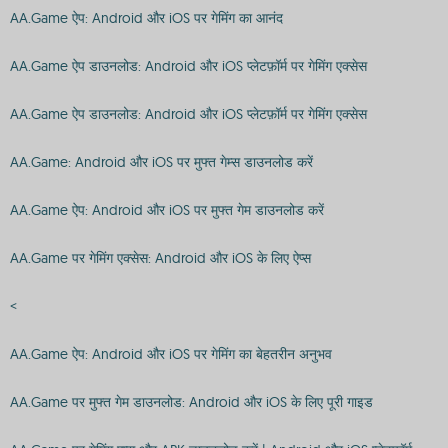
AA.Game ऐप: Android और iOS पर गेमिंग का आनंद
AA.Game ऐप डाउनलोड: Android और iOS प्लेटफ़ॉर्म पर गेमिंग एक्सेस
AA.Game ऐप डाउनलोड: Android और iOS प्लेटफ़ॉर्म पर गेमिंग एक्सेस
AA.Game: Android और iOS पर मुफ्त गेम्स डाउनलोड करें
AA.Game ऐप: Android और iOS पर मुफ्त गेम डाउनलोड करें
AA.Game पर गेमिंग एक्सेस: Android और iOS के लिए ऐप्स
<
AA.Game ऐप: Android और iOS पर गेमिंग का बेहतरीन अनुभव
AA.Game पर मुफ्त गेम डाउनलोड: Android और iOS के लिए पूरी गाइड