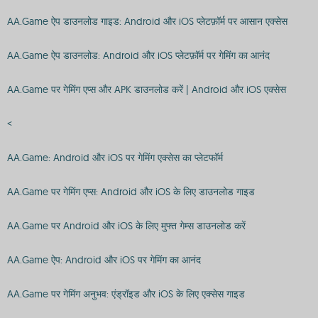
AA.Game ऐप डाउनलोड गाइड: Android और iOS प्लेटफ़ॉर्म पर आसान एक्सेस
AA.Game ऐप डाउनलोड: Android और iOS प्लेटफ़ॉर्म पर गेमिंग का आनंद
AA.Game पर गेमिंग एप्स और APK डाउनलोड करें | Android और iOS एक्सेस
<
AA.Game: Android और iOS पर गेमिंग एक्सेस का प्लेटफॉर्म
AA.Game पर गेमिंग एप्स: Android और iOS के लिए डाउनलोड गाइड
AA.Game पर Android और iOS के लिए मुफ्त गेम्स डाउनलोड करें
AA.Game ऐप: Android और iOS पर गेमिंग का आनंद
AA.Game पर गेमिंग अनुभव: एंड्रॉइड और iOS के लिए एक्सेस गाइड