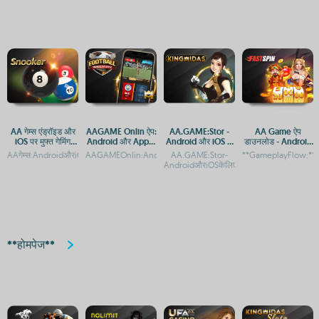
AA गेम्स एंड्रॉइड और
AAGAME Onlin ऐप:
AA.GAME:Stor -
AA Game ऐप
iOS पर मुफ्त गेमिंग
Android और Apple
Android और iOS के
डाउनलोड - Android
अनुभव
पर एक्सेस करें
लिए मुफ्त ऐप डाउनलोड
और iOS प्लेटफ़ॉर्म पर
AAगेम्स:AndroidऔरiOSपरमुफ्तगेमिंगकाआनंदAAगेम्सएंड्रॉइडऔरiOSपरमुफ्तमेंडाउनलोडकरेंAAGam
AAGAMEOnlin:AndroidऔरAppleपरएक्सेसकरेंAAGAMEOnlin:And
AA.GAME:Stor-
**GameplayFlow:**
मुफ्त गेमिंग एक्सेस
AndroidऔरiOSकेलिएमुफ्तऐपडाउनलोडकरेंAA.
**होमपेज**