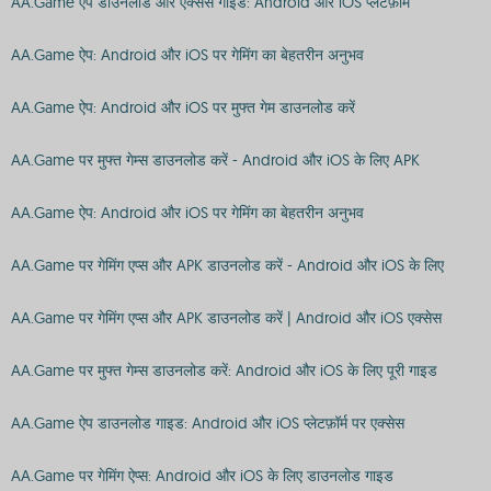
AA.Game ऐप डाउनलोड और एक्सेस गाइड: Android और iOS प्लेटफ़ॉर्म
AA.Game ऐप: Android और iOS पर गेमिंग का बेहतरीन अनुभव
AA.Game ऐप: Android और iOS पर मुफ्त गेम डाउनलोड करें
AA.Game पर मुफ्त गेम्स डाउनलोड करें - Android और iOS के लिए APK
AA.Game ऐप: Android और iOS पर गेमिंग का बेहतरीन अनुभव
AA.Game पर गेमिंग एप्स और APK डाउनलोड करें - Android और iOS के लिए
AA.Game पर गेमिंग एप्स और APK डाउनलोड करें | Android और iOS एक्सेस
AA.Game पर मुफ्त गेम्स डाउनलोड करें: Android और iOS के लिए पूरी गाइड
AA.Game ऐप डाउनलोड गाइड: Android और iOS प्लेटफ़ॉर्म पर एक्सेस
AA.Game पर गेमिंग ऐप्स: Android और iOS के लिए डाउनलोड गाइड