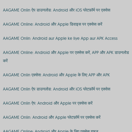
AAGAME Onlin ऐप डाउनलोड: Android और iOS प्लेटफ़ॉर्म पर एक्सेस
AAGAME Online: Android और Apple डिवाइस पर एक्सेस करें
AAGAME Onlin: Android aur Apple ke liye App aur APK Access
AAGAME Online: Android और Apple पर एक्सेस करें, APP और APK डाउनलोड
करें
AAGAME Onlin एक्सेस: Android और Apple के लिए APP और APK
AAGAME Onlin ऐप डाउनलोड: Android और iOS प्लेटफ़ॉर्म पर एक्सेस
AAGAME Onlin ऐप: Android और Apple पर एक्सेस करें
AAGAME Onlin: Android और Apple प्लेटफ़ॉर्म पर एक्सेस करें
AAGAME Online: Android और Apple के लिए एक्सेस गाइड