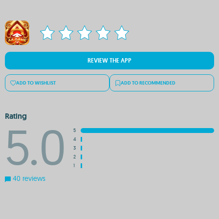
REVIEW THE APP
ADD TO WISHLIST
ADD TO RECOMMENDED
Rating
5.0
5
4
3
2
1
40 reviews