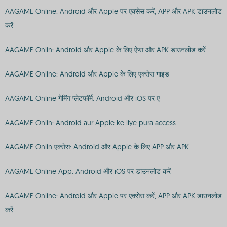
AAGAME Online: Android और Apple पर एक्सेस करें, APP और APK डाउनलोड
करें
AAGAME Onlin: Android और Apple के लिए ऐप्स और APK डाउनलोड करें
AAGAME Online: Android और Apple के लिए एक्सेस गाइड
AAGAME Online गेमिंग प्लेटफॉर्म: Android और iOS पर ए
AAGAME Onlin: Android aur Apple ke liye pura access
AAGAME Onlin एक्सेस: Android और Apple के लिए APP और APK
AAGAME Online App: Android और iOS पर डाउनलोड करें
AAGAME Online: Android और Apple पर एक्सेस करें, APP और APK डाउनलोड
करें