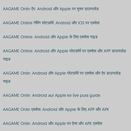
AAGAME Onlin ऐप: Android और Apple पर मुफ्त डाउनलोड
AAGAME Online गेमिंग प्लेटफ़ॉर्म: Android और iOS पर एक्सेस
AAGAME Online: Android और Apple के लिए एक्सेस गाइड
AAGAME Online: Android और Apple प्लेटफ़ॉर्म पर एक्सेस और APP डाउनलोड
गाइड
AAGAME Onlin: Android और Apple प्लेटफ़ॉर्म पर एक्सेस और ऐप डाउनलोड
गाइड
AAGAME Onlin: Android aur Apple ke liye pura guide
AAGAME Onlin एक्सेस: Android और Apple के लिए APP और APK
AAGAME Onlin: Android और Apple पर ऐप्स और APK एक्सेस