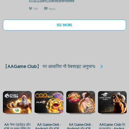
AndroidऔरiOSकेलिएआसानएक्सेस
399
Reply
SEE MORE
【AAGame Club】 पर आधारित नौ वेबसाइट अनुभाग:
AA गेम्स एंड्रॉइड और
AA Game:Onli -
AA Game:Onli -
AAGame Club ऐप
iOS पर मुफ्त गेमिंग ऐप
Android और iOS पर
Android और iOS पर
डाउनलोड - Android