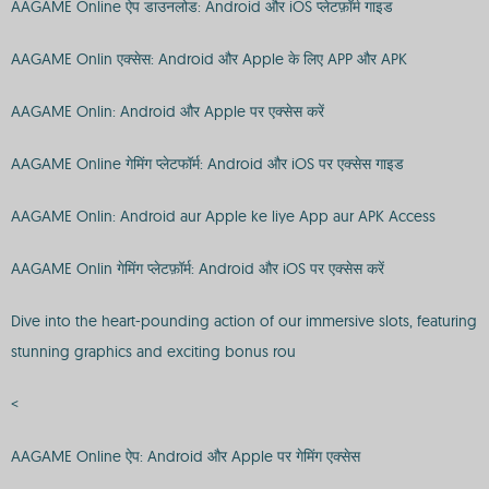
AAGAME Online ऐप डाउनलोड: Android और iOS प्लेटफ़ॉर्म गाइड
AAGAME Onlin एक्सेस: Android और Apple के लिए APP और APK
AAGAME Onlin: Android और Apple पर एक्सेस करें
AAGAME Online गेमिंग प्लेटफॉर्म: Android और iOS पर एक्सेस गाइड
AAGAME Onlin: Android aur Apple ke liye App aur APK Access
AAGAME Onlin गेमिंग प्लेटफ़ॉर्म: Android और iOS पर एक्सेस करें
Dive into the heart-pounding action of our immersive slots, featuring
stunning graphics and exciting bonus rou
<
AAGAME Online ऐप: Android और Apple पर गेमिंग एक्सेस