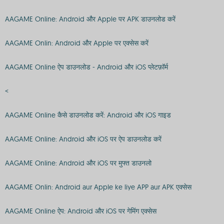
AAGAME Online: Android और Apple पर APK डाउनलोड करें
AAGAME Onlin: Android और Apple पर एक्सेस करें
AAGAME Online ऐप डाउनलोड - Android और iOS प्लेटफ़ॉर्म
<
AAGAME Online कैसे डाउनलोड करें: Android और iOS गाइड
AAGAME Online: Android और iOS पर ऐप डाउनलोड करें
AAGAME Online: Android और iOS पर मुफ्त डाउनलो
AAGAME Onlin: Android aur Apple ke liye APP aur APK एक्सेस
AAGAME Online ऐप: Android और iOS पर गेमिंग एक्सेस