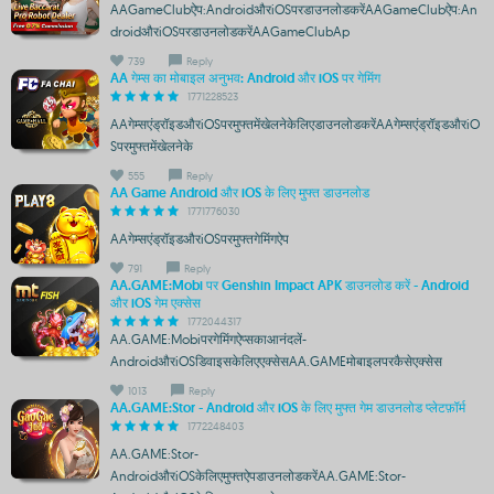
AAGameClubऐप:AndroidऔरiOSपरडाउनलोडकरेंAAGameClubऐप:An
droidऔरiOSपरडाउनलोडकरेंAAGameClubAp
739
Reply
AA गेम्स का मोबाइल अनुभव: Android और iOS पर गेमिंग
1771228523
AAगेम्सएंड्रॉइडऔरiOSपरमुफ्तमेंखेलनेकेलिएडाउनलोडकरेंAAगेम्सएंड्रॉइडऔरiO
Sपरमुफ्तमेंखेलनेके
555
Reply
AA Game Android और iOS के लिए मुफ्त डाउनलोड
1771776030
AAगेम्सएंड्रॉइडऔरiOSपरमुफ्तगेमिंगऐप
791
Reply
AA.GAME:Mobi पर Genshin Impact APK डाउनलोड करें - Android
और iOS गेम एक्सेस
1772044317
AA.GAME:Mobiपरगेमिंगऐप्सकाआनंदलें-
AndroidऔरiOSडिवाइसकेलिएएक्सेसAA.GAMEमोबाइलपरकैसेएक्सेस
1013
Reply
AA.GAME:Stor - Android और iOS के लिए मुफ्त गेम डाउनलोड प्लेटफ़ॉर्म
1772248403
AA.GAME:Stor-
AndroidऔरiOSकेलिएमुफ्तऐपडाउनलोडकरेंAA.GAME:Stor-