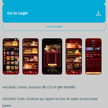
Go to Login
>GO TO LOGIN
AAGAME Online: Android और iOS पर मुफ्त डाउनलोड
AAGAME Onlin: Android aur Apple ke liye ek saath access kaise
karein