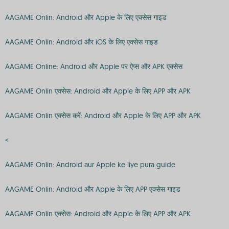
AAGAME Onlin: Android और Apple के लिए एक्सेस गाइड
AAGAME Onlin: Android और iOS के लिए एक्सेस गाइड
AAGAME Online: Android और Apple पर ऐप्स और APK एक्सेस
AAGAME Onlin एक्सेस: Android और Apple के लिए APP और APK
AAGAME Onlin एक्सेस करें: Android और Apple के लिए APP और APK
<
AAGAME Onlin: Android aur Apple ke liye pura guide
AAGAME Onlin: Android और Apple के लिए APP एक्सेस गाइड
AAGAME Onlin एक्सेस: Android और Apple के लिए APP और APK