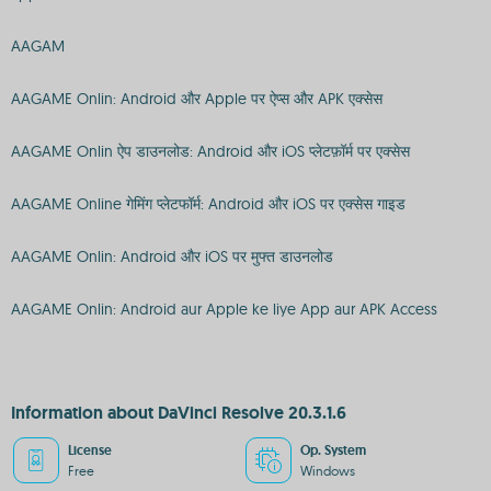
AAGAM
AAGAME Onlin: Android और Apple पर ऐप्स और APK एक्सेस
AAGAME Onlin ऐप डाउनलोड: Android और iOS प्लेटफ़ॉर्म पर एक्सेस
AAGAME Online गेमिंग प्लेटफॉर्म: Android और iOS पर एक्सेस गाइड
AAGAME Onlin: Android और iOS पर मुफ्त डाउनलोड
AAGAME Onlin: Android aur Apple ke liye App aur APK Access
Information about DaVinci Resolve 20.3.1.6
License
Op. System
Free
Windows