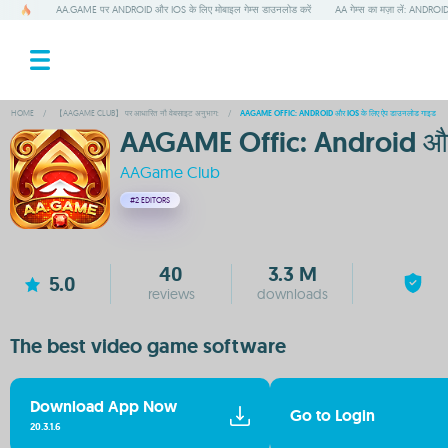
AA.GAME पर ANDROID और IOS के लिए मोबाइल गेम्स डाउनलोड करें
AA गेम्स का मज़ा लें: ANDRO
HOME
/
【AAGAME CLUB】 पर आधारित नौ वेबसाइट अनुभाग:
/
AAGAME OFFIC: ANDROID और IOS के लिए ऐप डाउनलोड गाइड
AAGAME Offic: Android और 
AAGame Club
#2
EDITORS
40
3.3 M
5.0
reviews
downloads
The best video game software
Download App Now
Go to Login
20.3.1.6