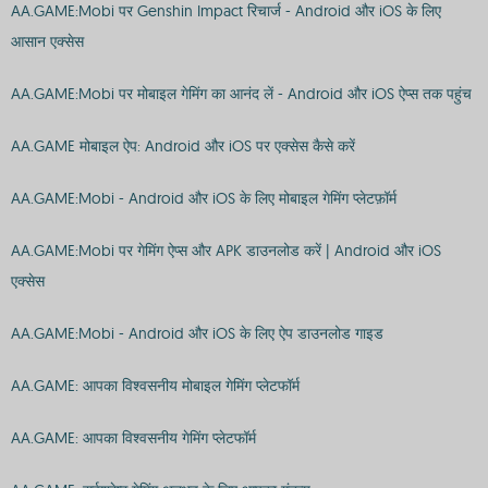
AA.GAME:Mobi पर Genshin Impact रिचार्ज - Android और iOS के लिए
आसान एक्सेस
AA.GAME:Mobi पर मोबाइल गेमिंग का आनंद लें - Android और iOS ऐप्स तक पहुंच
AA.GAME मोबाइल ऐप: Android और iOS पर एक्सेस कैसे करें
AA.GAME:Mobi - Android और iOS के लिए मोबाइल गेमिंग प्लेटफ़ॉर्म
AA.GAME:Mobi पर गेमिंग ऐप्स और APK डाउनलोड करें | Android और iOS
एक्सेस
AA.GAME:Mobi - Android और iOS के लिए ऐप डाउनलोड गाइड
AA.GAME: आपका विश्वसनीय मोबाइल गेमिंग प्लेटफॉर्म
AA.GAME: आपका विश्वसनीय गेमिंग प्लेटफॉर्म