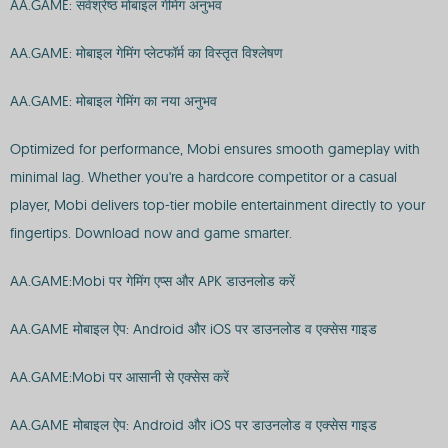
AA.GAME: सर्वश्रेष्ठ मोबाइल गेमिंग अनुभव
AA.GAME: मोबाइल गेमिंग प्लेटफॉर्म का विस्तृत विश्लेषण
AA.GAME: मोबाइल गेमिंग का नया अनुभव
Optimized for performance, Mobi ensures smooth gameplay with
minimal lag. Whether you're a hardcore competitor or a casual
player, Mobi delivers top-tier mobile entertainment directly to your
fingertips. Download now and game smarter.
AA.GAME:Mobi पर गेमिंग एप्स और APK डाउनलोड करें
AA.GAME मोबाइल ऐप: Android और iOS पर डाउनलोड व एक्सेस गाइड
AA.GAME:Mobi पर आसानी से एक्सेस करें
AA.GAME मोबाइल ऐप: Android और iOS पर डाउनलोड व एक्सेस गाइड