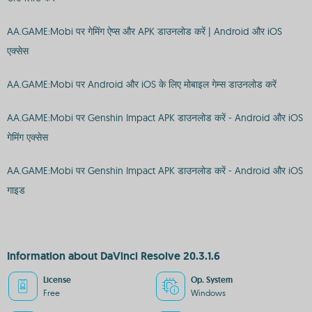
AA.GAME:Mobi पर गेमिंग ऐप्स और APK डाउनलोड करें | Android और iOS
एक्सेस
AA.GAME:Mobi पर Android और iOS के लिए मोबाइल गेम्स डाउनलोड करें
AA.GAME:Mobi पर Genshin Impact APK डाउनलोड करें - Android और iOS
गेमिंग एक्सेस
AA.GAME:Mobi पर Genshin Impact APK डाउनलोड करें - Android और iOS
गाइड
Information about DaVinci Resolve 20.3.1.6
License
Op. System
Free
Windows