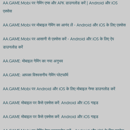
AA.GAME:Mobi पर गेमिंग एप्स और APK डाउनलोड करें | Android और iOS
एक्सेस
AA.GAME:Mobi पर मोबाइल गेमिंग का आनंद लें - Android और iOS के लिए एक्सेस
AA.GAME:Mobi पर आसानी से एक्सेस करें - Android और iOS के लिए ऐप
डाउनलोड करें
AA.GAME: मोबाइल गेमिंग का नया अनुभव
AA.GAME: आपका विश्वसनीय गेमिंग प्लेटफॉर्म
AA.GAME:Mobi पर Android और iOS के लिए मोबाइल गेम्स डाउनलोड करें
AA.GAME मोबाइल पर कैसे एक्सेस करें: Android और iOS गाइड
AA.GAME मोबाइल पर कैसे एक्सेस करें: Android और iOS गाइड