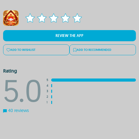
REVIEW THE APP
ADD TO WISHLIST
ADD TO RECOMMENDED
Rating
5.0
5
4
3
2
1
40 reviews