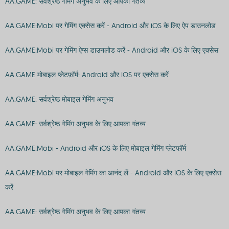
AA.GAME: सर्वश्रेष्ठ गेमिंग अनुभव के लिए आपका गंतव्य
AA.GAME:Mobi पर गेमिंग एक्सेस करें - Android और iOS के लिए ऐप डाउनलोड
AA.GAME:Mobi पर गेमिंग ऐप्स डाउनलोड करें - Android और iOS के लिए एक्सेस
AA.GAME मोबाइल प्लेटफ़ॉर्म: Android और iOS पर एक्सेस करें
AA.GAME: सर्वश्रेष्ठ मोबाइल गेमिंग अनुभव
AA.GAME: सर्वश्रेष्ठ गेमिंग अनुभव के लिए आपका गंतव्य
AA.GAME:Mobi - Android और iOS के लिए मोबाइल गेमिंग प्लेटफॉर्म
AA.GAME:Mobi पर मोबाइल गेमिंग का आनंद लें - Android और iOS के लिए एक्सेस
करें
AA.GAME: सर्वश्रेष्ठ गेमिंग अनुभव के लिए आपका गंतव्य