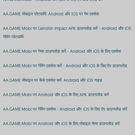
AA.GAME मोबाइल प्लेटफ़ॉर्म: Android और iOS पर गेम एक्सेस
AA.GAME:Mobi पर Genshin Impact APK डाउनलोड करें - Android और iOS
गेमिंग प्लेटफॉर्म
AA.GAME:Mobi पर गेम्स डाउनलोड करें - Android और iOS के लिए एक्सेस
AA.GAME:Mobi पर गेमिंग एक्सेस करें - Android और iOS के लिए ऐप डाउनलोड
AA.GAME मोबाइल पर कैसे एक्सेस करें: Android और iOS गाइड
AA.GAME:Mobi पर Android और iOS के लिए APK डाउनलोड करें
AA.GAME:Mobi पर गेमिंग एक्सेस - Android और iOS के लिए ऐप डाउनलोड करें
AA.GAME:Mobi पर Android और iOS के लिए मोबाइल गेम्स डाउनलोड करें