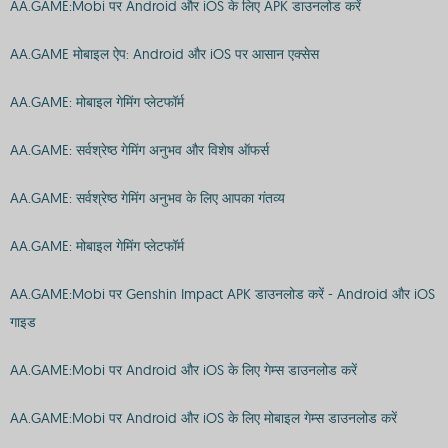
AA.GAME:Mobi पर Android और iOS के लिए APK डाउनलोड करें
AA.GAME मोबाइल ऐप: Android और iOS पर आसान एक्सेस
AA.GAME: मोबाइल गेमिंग प्लेटफॉर्म
AA.GAME: सर्वश्रेष्ठ गेमिंग अनुभव और विशेष ऑफर्स
AA.GAME: सर्वश्रेष्ठ गेमिंग अनुभव के लिए आपका गंतव्य
AA.GAME: मोबाइल गेमिंग प्लेटफॉर्म
AA.GAME:Mobi पर Genshin Impact APK डाउनलोड करें - Android और iOS
गाइड
AA.GAME:Mobi पर Android और iOS के लिए गेम्स डाउनलोड करें
AA.GAME:Mobi पर Android और iOS के लिए मोबाइल गेम्स डाउनलोड करें