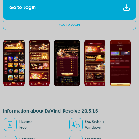
Go to Login
>GO TO LOGIN
Information about DaVinci Resolve 20.3.1.6
License
Op. System
Free
Windows