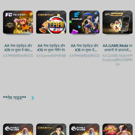
AA गेम्स एंड्रॉइड और
AA गेम्स एंड्रॉइड और
AA गेम्स एंड्रॉइड और
AA.GAME:Mobi पर
iOS पर मुफ्त में खेलने
iOS पर मुफ्त गेमिंग ऐप
iOS पर मुफ्त में
आसानी से डाउनलोड
के लिए डाउनलोड करें
डाउनलोड करें
करें - Android और
AAगेम्सएंड्रॉइडऔरiOSपरमुफ्तमेंडाउनलोडकरेंAAगेम्सऐप:AndroidऔरiOSपरमुफ्तगेमिंगकाआनंदAAG
AAGameडाउनलोडकरें:AndroidऔरiOSकेलिएमुफ्तगेमिंगऐपAAगेम्सएंड्रॉइड
AAगेम्सएंड्रॉइडऔरiOSपरमुफ्तमेंखेलनेकेलिए
AA.GAME:Mobiपरगेम्स
iOS के लिए पूरी गाइड
AndroidऔरiOSकेलिएमुफ
An
**गेम गाइड**