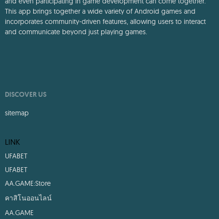
and even participating in game development can come together.
This app brings together a wide variety of Android games and
incorporates community-driven features, allowing users to interact
and communicate beyond just playing games.
DISCOVER US
sitemap
LINK
UFABET
UFABET
AA.GAME:Store
คาสิโนออนไลน์
AA.GAME