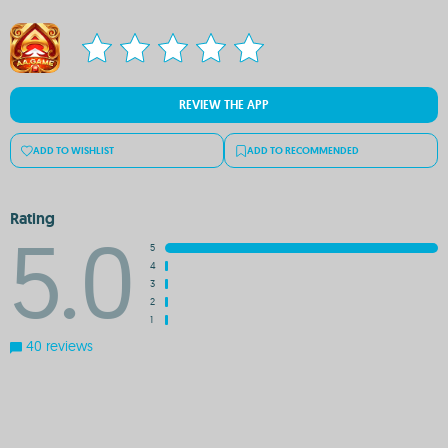
REVIEW THE APP
ADD TO WISHLIST
ADD TO RECOMMENDED
Rating
5.0
5
4
3
2
1
40 reviews