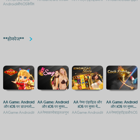
डाउनलोड करें
AndroidऔरiOSकेलिएऐपडाउनलोडऔरएक्सेसगाइडAA.GAMEपरStorऐपडाउनलोडकरें:Androidऔरi
**होमपेज**
AA Game: Android
AA Game: Android
AA गेम्स एंड्रॉइड और
AA Game: Android
और iOS पर डाउनलोड
और iOS पर मुफ्त
iOS पर मुफ्त में
और iOS पर मुफ्त
और प्ले करें
डाउनलोड और एक्सेस
डाउनलोड करने के लिए
डाउनलोड और एक्सेस
AAGame:AndroidऔरiOSपरडाउनलोडऔरएक्सेसगाइडAAGame:AndroidऔरiOSपरडाउनलोडऔ
AAगेम्सकामोबाइलअनुभव:AndroidऔरiOSपरडाउनलोडगाइडAAगेम्सएंड्रॉइडऔर
AAGame:AndroidऔरiOSकेलिएमुफ्तडाउनलोड
AAगेम्सएंड्रॉइडऔरiOSपर
उपलब्ध हैं
गाइड