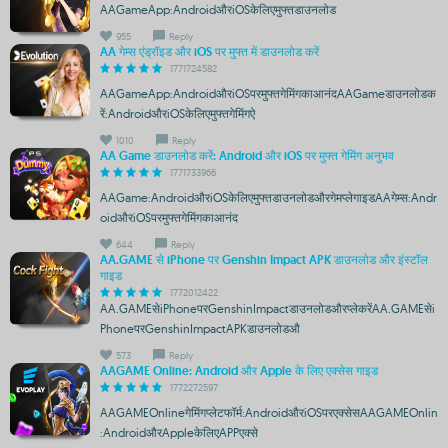
AAGameApp:AndroidऔरiOSकेलिएमुफ्तडाउनलोड
955
Reply
AA गेम्स एंड्रॉइड और iOS पर मुफ्त में डाउनलोड करें
1771724582
AAGameApp:AndroidऔरiOSपरमुफ्तगेमिंगकाआनंदAAGameडाउनलोडक
रें:AndroidऔरiOSकेलिएमुफ्तगेमिंगऐ
1010
Reply
AA Game डाउनलोड करें: Android और iOS पर मुफ्त गेमिंग अनुभव
1771733966
AAGame:AndroidऔरiOSकेलिएमुफ्तडाउनलोडऔरगेमप्लेगाइडAAगेम्स:Andr
oidऔरiOSपरमुफ्तगेमिंगकाआनंद
644
Reply
AA.GAME से iPhone पर Genshin Impact APK डाउनलोड और इंस्टॉल
गाइड
1772012422
AA.GAMEसेiPhoneपरGenshinImpactडाउनलोडऔरप्लेकरेंAA.GAMEसेi
PhoneपरGenshinImpactAPKडाउनलोडऔ
573
Reply
AAGAME Online: Android और Apple के लिए एक्सेस गाइड
1772272597
AAGAMEOnlineगेमिंगप्लेटफॉर्म:AndroidऔरiOSपरएक्सेसAAGAMEOnlin
:AndroidऔरAppleकेलिएAPPएक्से