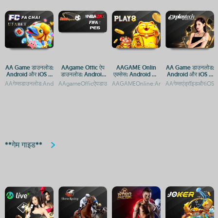
AA Game डाउनलोड:
AAgame Offic ऐप
AAGAME Onlin
AA Game डाउनलोड:
Android और iOS के
डाउनलोड: Android
एक्सेस: Android और
Android और iOS के
लिए मुफ्त गेमिंग एप
और iOS प्लेटफ़ॉर्म पर
Apple के लिए APP
लिए मुफ्त गेमिंग
AAगेम्सडाउनलोड:AndroidऔरiOSकेलिएमुफ्तगेमिंगऐपAAGame:AndroidऔरiOSपरमुफ्तडाउनलोडऔ
AAgameOfficऐपडाउनलोड:AndroidऔरiOSप्लेटफ़ॉर्मपरएक्सेसगाइड
AAGAMEOnline:AndroidऔरAppleकेलिएएक
AAगेम्सएंड्रॉइडऔरiOSप
गेमिंग एक्सेस
और APK
प्लेटफ़ॉर्म
**गेम गाइड**