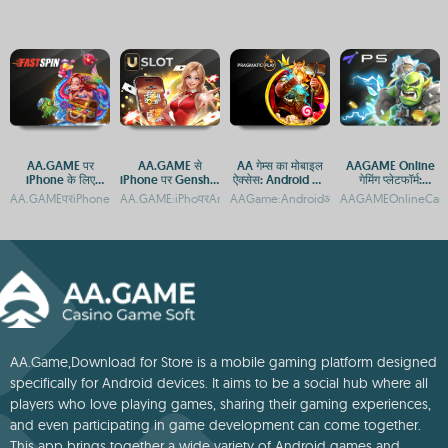
AA.GAME पर
AA.GAME से
AA गेम्स का मोबाइल
AAGAME Online
iPhone के लिए
iPhone पर Genshin
ऐक्सेस: Android और
गेमिंग प्लेटफॉर्म:
Android ऐप्स कैसे
Impact डाउनलोड और
iOS पर डाउनलोड
Android और iOS के
AA.GAMEपरiPhoneकेलिएAPPडाउनलोडऔरएक्सेसगाइडAA.GAME:iPhoपरiOSऔरAndroidकेलिएम
AA.GAME:iPhoपरAndroidऔरiOSकेलिएमोबाइलगेम्सडाउनलोडकरेंAA.
AAGame:AndroidऔरiOSपरमुफ्तडाउनलोडऔरएक्
AAGAMEOnlineCasin
डाउनलोड करें
प्ले करने का तरीका
गाइड
लिए एक्सेस गाइड
AA.Game,Download for Store is a mobile gaming platform designed
specifically for Android devices. It aims to be a social hub where all
players who love playing games, sharing their gaming experiences,
and even participating in game development can come together.
This app brings together a wide variety of Android games and