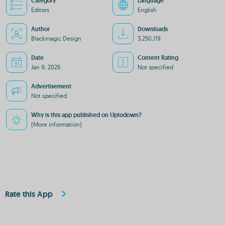
Category
Language
Editors
English
Author
Downloads
Blackmagic Design
3,250,119
Date
Content Rating
Jan 9, 2026
Not specified
Advertisement
Not specified
Why is this app published on Uptodown?
(More information)
Rate this App