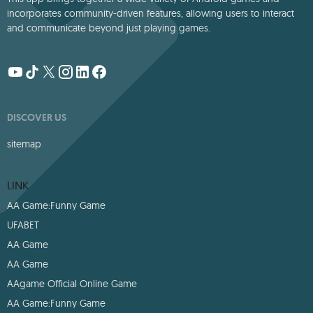
incorporates community-driven features, allowing users to interact
and communicate beyond just playing games.
DISCOVER US
sitemap
LINK
AA Game:Funny Game
UFABET
AA Game
AA Game
AAgame Official Online Game
AA Game:Funny Game